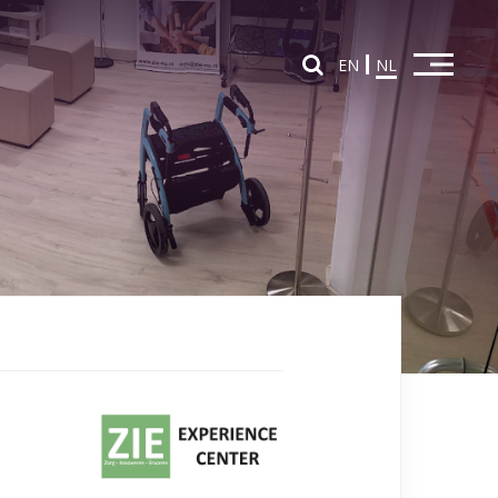
EN
NL
Home
Overzicht partners
Partners in Education
Partners in Innovation
Nieuws