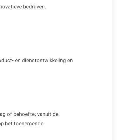
FAQ
nnovatieve bedrijven,
Fontys ICT Career Day
Agenda
oduct- en dienstontwikkeling en
Contact
ag of behoefte; vanuit de
 op het toenemende