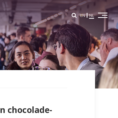
EN
NL
Home
Overzicht partners
Partners in Education
Partners in Innovation
Nieuws
én chocolade-