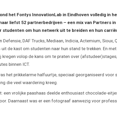
ond het Fontys InnovationLab in Eindhoven volledig in h
aar liefst 52 partnerbedrijven – een mix van Partners in
r studenten om hun netwerk uit te breiden en hun carriè
n Defensie, DAF Trucks, Mediaan, Indicia, Actemium, Sioux, Q
es uit de kast om studenten naar hun stand te trekken. En m
j kregen volop de kans om te praten over (afstudeer)stages,
utes binnen ICT.
as het prikkelarme halfuurtje, speciaal georganiseerd voor s
ing die veel waardering kreeg.
 een vrolijke paashaas deelde enthousiast chocolade-eitjes
oor. Daarnaast was er een fotograaf aanwezig voor professi